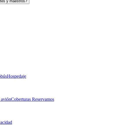
tes y maestros?
obús
Hospedaje
 avión
Coberturas Reservamos
vacidad