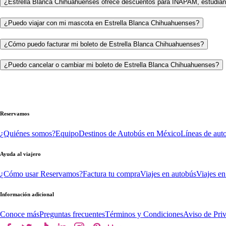
¿Estrella Blanca Chihuahuenses ofrece descuentos para INAPAM, estudian
¿Puedo viajar con mi mascota en Estrella Blanca Chihuahuenses?
¿Cómo puedo facturar mi boleto de Estrella Blanca Chihuahuenses?
¿Puedo cancelar o cambiar mi boleto de Estrella Blanca Chihuahuenses?
Reservamos
¿Quiénes somos?
Equipo
Destinos de Autobús en México
Líneas de aut
Ayuda al viajero
¿Cómo usar Reservamos?
Factura tu compra
Viajes en autobús
Viajes en
Información adicional
Conoce más
Preguntas frecuentes
Términos y Condiciones
Aviso de Pri