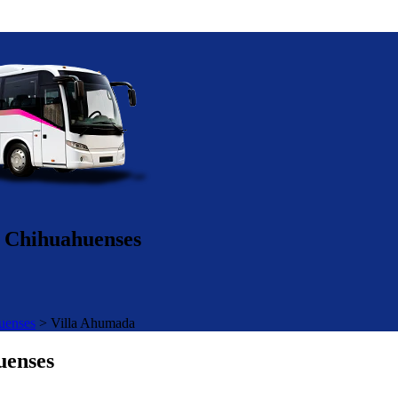
a Chihuahuenses
uenses
>
Villa Ahumada
uenses