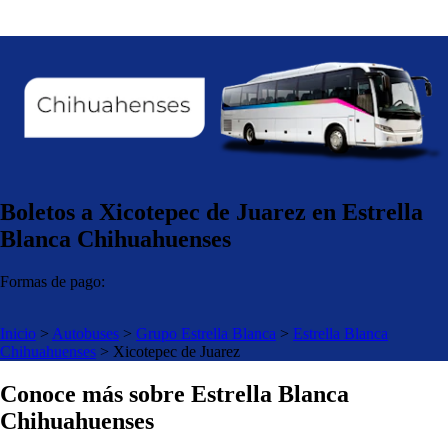
Boletos a Xicotepec de Juarez en Estrella
Blanca Chihuahuenses
Formas de pago:
Inicio
>
Autobuses
>
Grupo Estrella Blanca
>
Estrella Blanca
Chihuahuenses
>
Xicotepec de Juarez
Conoce más sobre Estrella Blanca
Chihuahuenses