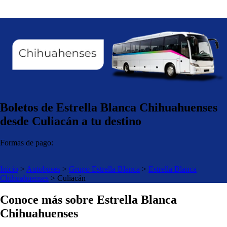
Boletos de Estrella Blanca Chihuahuenses
desde Culiacán a tu destino
Formas de pago:
Inicio
>
Autobuses
>
Grupo Estrella Blanca
>
Estrella Blanca
Chihuahuenses
>
Culiacán
Conoce más sobre Estrella Blanca
Chihuahuenses