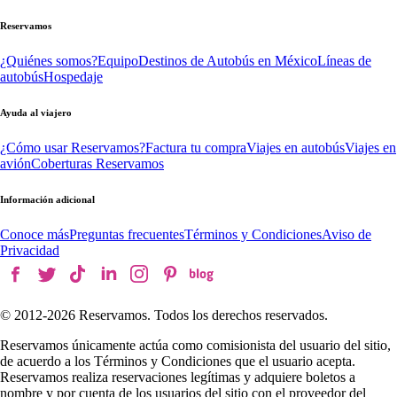
Reservamos
¿Quiénes somos?
Equipo
Destinos de Autobús en México
Líneas de
autobús
Hospedaje
Ayuda al viajero
¿Cómo usar Reservamos?
Factura tu compra
Viajes en autobús
Viajes en
avión
Coberturas Reservamos
Información adicional
Conoce más
Preguntas frecuentes
Términos y Condiciones
Aviso de
Privacidad
© 2012-
2026
Reservamos. Todos los derechos reservados.
Reservamos únicamente actúa como comisionista del usuario del sitio,
de acuerdo a los Términos y Condiciones que el usuario acepta.
Reservamos realiza reservaciones legítimas y adquiere boletos a
nombre y por cuenta de los usuarios del sitio con el proveedor del