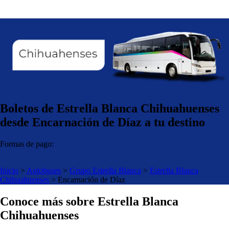
Boletos de Estrella Blanca Chihuahuenses
desde Encarnación de Díaz a tu destino
Formas de pago:
Inicio
>
Autobuses
>
Grupo Estrella Blanca
>
Estrella Blanca
Chihuahuenses
>
Encarnación de Díaz
Conoce más sobre Estrella Blanca
Chihuahuenses