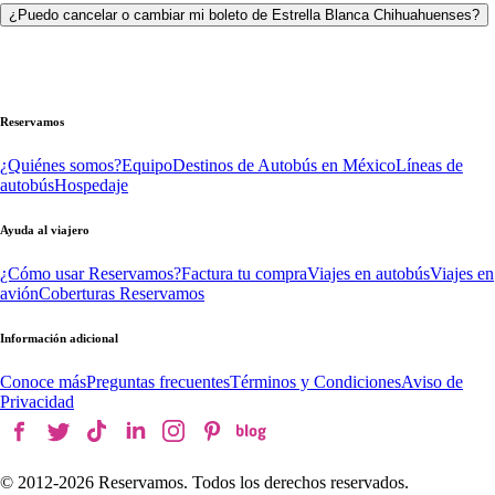
¿Puedo cancelar o cambiar mi boleto de Estrella Blanca Chihuahuenses?
Reservamos
¿Quiénes somos?
Equipo
Destinos de Autobús en México
Líneas de
autobús
Hospedaje
Ayuda al viajero
¿Cómo usar Reservamos?
Factura tu compra
Viajes en autobús
Viajes en
avión
Coberturas Reservamos
Información adicional
Conoce más
Preguntas frecuentes
Términos y Condiciones
Aviso de
Privacidad
© 2012-
2026
Reservamos. Todos los derechos reservados.