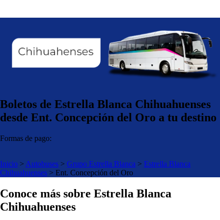
Boletos de Estrella Blanca Chihuahuenses
desde Ent. Concepción del Oro a tu destino
Formas de pago:
Inicio
>
Autobuses
>
Grupo Estrella Blanca
>
Estrella Blanca
Chihuahuenses
>
Ent. Concepción del Oro
Conoce más sobre Estrella Blanca
Chihuahuenses