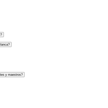
o?
Blanca?
tes y maestros?