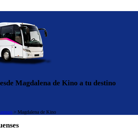
desde Magdalena de Kino a tu destino
uenses
>
Magdalena de Kino
uenses