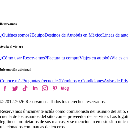
Reservamos
¿Quiénes somos?
Equipo
Destinos de Autobús en México
Líneas de aut
Ayuda al viajero
¿Cómo usar Reservamos?
Factura tu compra
Viajes en autobús
Viajes en
Información adicional
Conoce más
Preguntas frecuentes
Términos y Condiciones
Aviso de Pri
© 2012-
2026
Reservamos. Todos los derechos reservados.
Reservamos únicamente actúa como comisionista del usuario del sitio, 
cuenta de los usuarios del sitio con el proveedor del servicio. Los log
legítimos propietarios de sus marcas, y se mencionan en este sitio úni
relacionados con marcas de terceros.