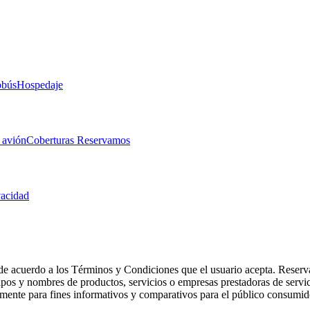
obús
Hospedaje
 avión
Coberturas Reservamos
vacidad
de acuerdo a los Términos y Condiciones que el usuario acepta. Reserva
otipos y nombres de productos, servicios o empresas prestadoras de serv
camente para fines informativos y comparativos para el público consumid