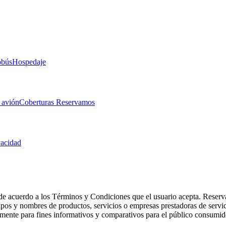
obús
Hospedaje
 avión
Coberturas Reservamos
vacidad
de acuerdo a los Términos y Condiciones que el usuario acepta. Reserva
otipos y nombres de productos, servicios o empresas prestadoras de serv
camente para fines informativos y comparativos para el público consumid