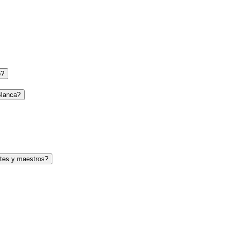
o?
Blanca?
tes y maestros?