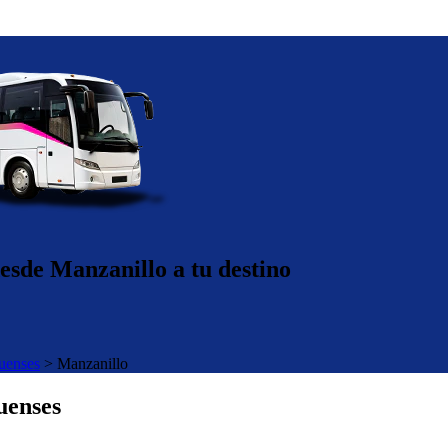
esde Manzanillo a tu destino
uenses
>
Manzanillo
uenses