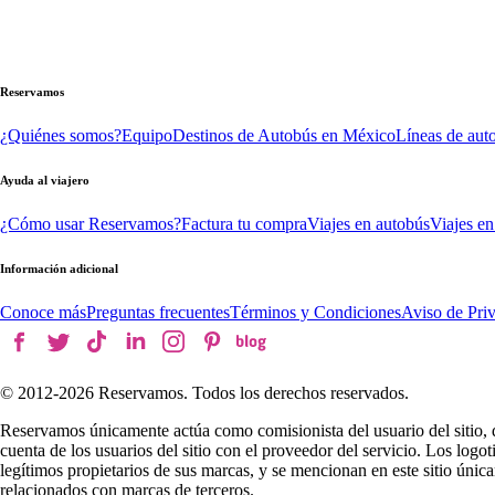
Reservamos
¿Quiénes somos?
Equipo
Destinos de Autobús en México
Líneas de aut
Ayuda al viajero
¿Cómo usar Reservamos?
Factura tu compra
Viajes en autobús
Viajes en
Información adicional
Conoce más
Preguntas frecuentes
Términos y Condiciones
Aviso de Pri
© 2012-
2026
Reservamos. Todos los derechos reservados.
Reservamos únicamente actúa como comisionista del usuario del sitio, 
cuenta de los usuarios del sitio con el proveedor del servicio. Los log
legítimos propietarios de sus marcas, y se mencionan en este sitio úni
relacionados con marcas de terceros.