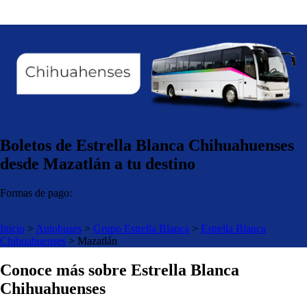
Boletos de Estrella Blanca Chihuahuenses
desde Mazatlán a tu destino
Formas de pago:
Inicio
>
Autobuses
>
Grupo Estrella Blanca
>
Estrella Blanca
Chihuahuenses
>
Mazatlán
Conoce más sobre Estrella Blanca
Chihuahuenses