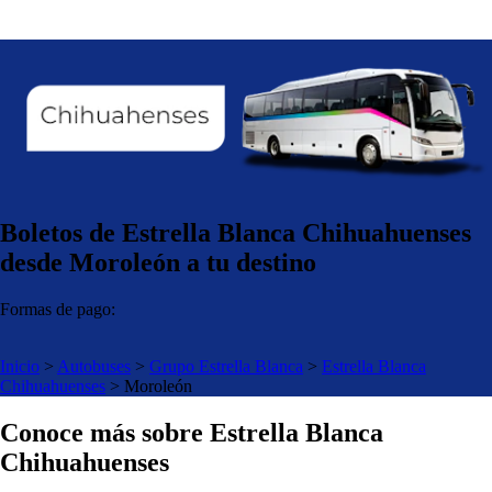
Boletos de Estrella Blanca Chihuahuenses
desde Moroleón a tu destino
Formas de pago:
Inicio
>
Autobuses
>
Grupo Estrella Blanca
>
Estrella Blanca
Chihuahuenses
>
Moroleón
Conoce más sobre Estrella Blanca
Chihuahuenses