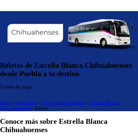
Boletos de Estrella Blanca Chihuahuenses
desde Puebla a tu destino
Formas de pago:
Inicio
>
Autobuses
>
Grupo Estrella Blanca
>
Estrella Blanca
Chihuahuenses
>
Puebla
Conoce más sobre Estrella Blanca
Chihuahuenses