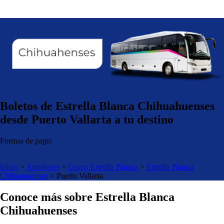
Boletos de Estrella Blanca Chihuahuenses
desde Puerto Vallarta a tu destino
Formas de pago:
Inicio
>
Autobuses
>
Grupo Estrella Blanca
>
Estrella Blanca
Chihuahuenses
>
Puerto Vallarta
Conoce más sobre Estrella Blanca
Chihuahuenses