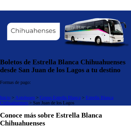
Boletos de Estrella Blanca Chihuahuenses
desde San Juan de los Lagos a tu destino
Formas de pago:
Inicio
>
Autobuses
>
Grupo Estrella Blanca
>
Estrella Blanca
Chihuahuenses
>
San Juan de los Lagos
Conoce más sobre Estrella Blanca
Chihuahuenses