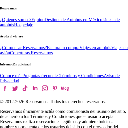
Reservamos
¿Quiénes somos?
Equipo
Destinos de Autobús en México
Líneas de
autobús
Hospedaje
Ayuda al viajero
¿Cómo usar Reservamos?
Factura tu compra
Viajes en autobús
Viajes en
avión
Coberturas Reservamos
Información adicional
Conoce más
Preguntas frecuentes
Términos y Condiciones
Aviso de
Privacidad
© 2012-
2026
Reservamos. Todos los derechos reservados.
Reservamos únicamente actúa como comisionista del usuario del sitio,
de acuerdo a los Términos y Condiciones que el usuario acepta.
Reservamos realiza reservaciones legítimas y adquiere boletos a
nombre y por cuenta de los usuarios del sitio con el proveedor del