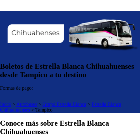
Boletos de Estrella Blanca Chihuahuenses
desde Tampico a tu destino
Formas de pago:
Inicio
>
Autobuses
>
Grupo Estrella Blanca
>
Estrella Blanca
Chihuahuenses
>
Tampico
Conoce más sobre Estrella Blanca
Chihuahuenses