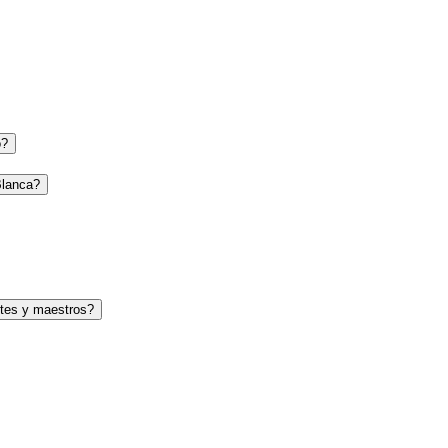
o?
Blanca?
tes y maestros?