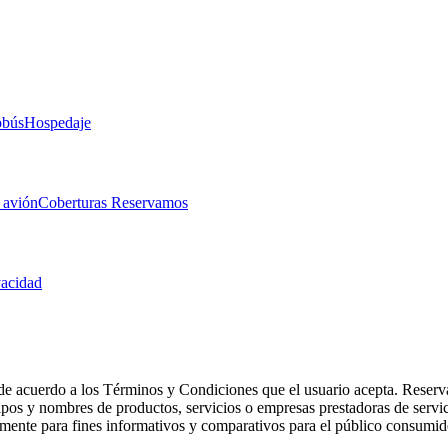
obús
Hospedaje
 avión
Coberturas Reservamos
vacidad
de acuerdo a los Términos y Condiciones que el usuario acepta. Reserva
otipos y nombres de productos, servicios o empresas prestadoras de serv
camente para fines informativos y comparativos para el público consumid