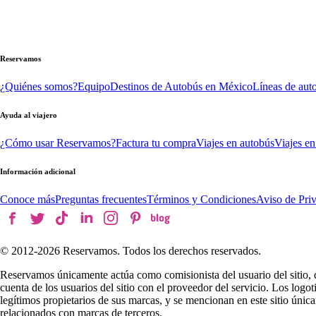
Reservamos
¿Quiénes somos?
Equipo
Destinos de Autobús en México
Líneas de aut
Ayuda al viajero
¿Cómo usar Reservamos?
Factura tu compra
Viajes en autobús
Viajes en
Información adicional
Conoce más
Preguntas frecuentes
Términos y Condiciones
Aviso de Pri
© 2012-
2026
Reservamos. Todos los derechos reservados.
Reservamos únicamente actúa como comisionista del usuario del sitio, 
cuenta de los usuarios del sitio con el proveedor del servicio. Los log
legítimos propietarios de sus marcas, y se mencionan en este sitio úni
relacionados con marcas de terceros.