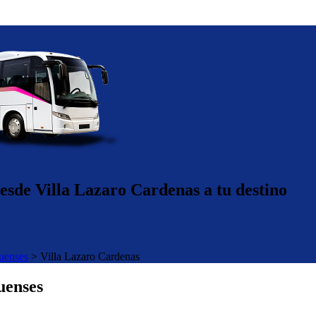
esde Villa Lazaro Cardenas a tu destino
uenses
>
Villa Lazaro Cardenas
uenses