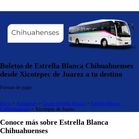
Boletos de Estrella Blanca Chihuahuenses
desde Xicotepec de Juarez a tu destino
Formas de pago:
Inicio
>
Autobuses
>
Grupo Estrella Blanca
>
Estrella Blanca
Chihuahuenses
>
Xicotepec de Juarez
Conoce más sobre Estrella Blanca
Chihuahuenses