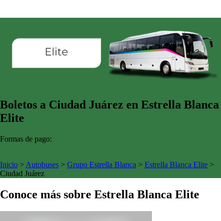
Boletos a Ciudad Juárez en Estrella Blanca
Elite
Formas de pago:
Inicio
>
Autobuses
>
Grupo Estrella Blanca
>
Estrella Blanca Elite
>
Ciudad Juárez
Conoce más sobre Estrella Blanca Elite