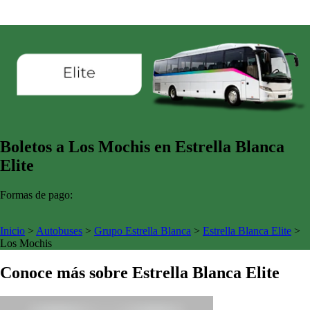
Boletos a Los Mochis en Estrella Blanca
Elite
Formas de pago:
Inicio
>
Autobuses
>
Grupo Estrella Blanca
>
Estrella Blanca Elite
>
Los Mochis
Conoce más sobre Estrella Blanca Elite