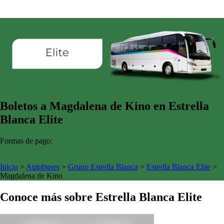
Boletos a Magdalena de Kino en Estrella
Blanca Elite
Formas de pago:
Inicio
>
Autobuses
>
Grupo Estrella Blanca
>
Estrella Blanca Elite
>
Magdalena de Kino
Conoce más sobre Estrella Blanca Elite