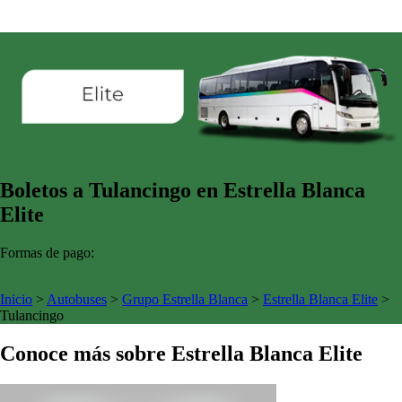
Boletos a Tulancingo en Estrella Blanca
Elite
Formas de pago:
Inicio
>
Autobuses
>
Grupo Estrella Blanca
>
Estrella Blanca Elite
>
Tulancingo
Conoce más sobre Estrella Blanca Elite