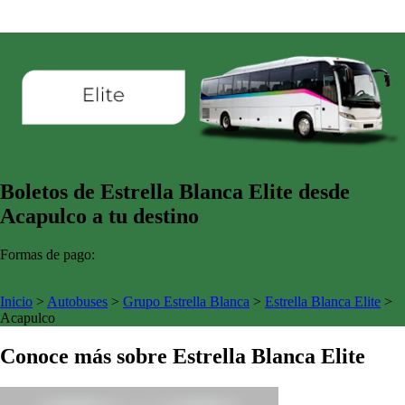
Boletos de Estrella Blanca Elite desde
Acapulco a tu destino
Formas de pago:
Inicio
>
Autobuses
>
Grupo Estrella Blanca
>
Estrella Blanca Elite
>
Acapulco
Conoce más sobre Estrella Blanca Elite