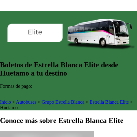
Boletos de Estrella Blanca Elite desde
Huetamo a tu destino
Formas de pago:
Inicio
>
Autobuses
>
Grupo Estrella Blanca
>
Estrella Blanca Elite
>
Huetamo
Conoce más sobre Estrella Blanca Elite