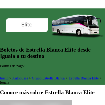
Boletos de Estrella Blanca Elite desde
Iguala a tu destino
Formas de pago:
Inicio
>
Autobuses
>
Grupo Estrella Blanca
>
Estrella Blanca Elite
>
Iguala
Conoce más sobre Estrella Blanca Elite