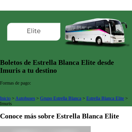
Boletos de Estrella Blanca Elite desde
Imuris a tu destino
Formas de pago:
Inicio
>
Autobuses
>
Grupo Estrella Blanca
>
Estrella Blanca Elite
>
Imuris
Conoce más sobre Estrella Blanca Elite