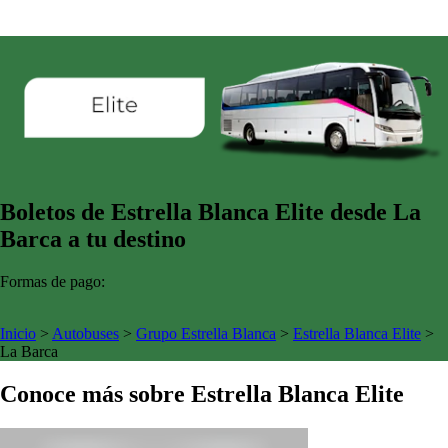
Boletos de Estrella Blanca Elite desde La
Barca a tu destino
Formas de pago:
Inicio
>
Autobuses
>
Grupo Estrella Blanca
>
Estrella Blanca Elite
>
La Barca
Conoce más sobre Estrella Blanca Elite