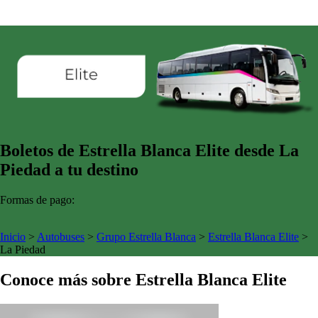
Boletos de Estrella Blanca Elite desde La
Piedad a tu destino
Formas de pago:
Inicio
>
Autobuses
>
Grupo Estrella Blanca
>
Estrella Blanca Elite
>
La Piedad
Conoce más sobre Estrella Blanca Elite