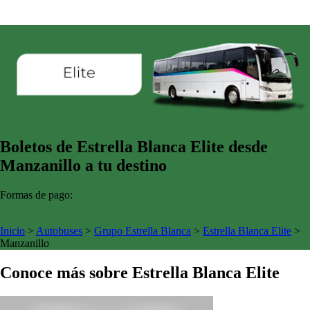
Boletos de Estrella Blanca Elite desde
Manzanillo a tu destino
Formas de pago:
Inicio
>
Autobuses
>
Grupo Estrella Blanca
>
Estrella Blanca Elite
>
Manzanillo
Conoce más sobre Estrella Blanca Elite