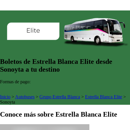
Boletos de Estrella Blanca Elite desde
Sonoyta a tu destino
Formas de pago:
Inicio
>
Autobuses
>
Grupo Estrella Blanca
>
Estrella Blanca Elite
>
Sonoyta
Conoce más sobre Estrella Blanca Elite