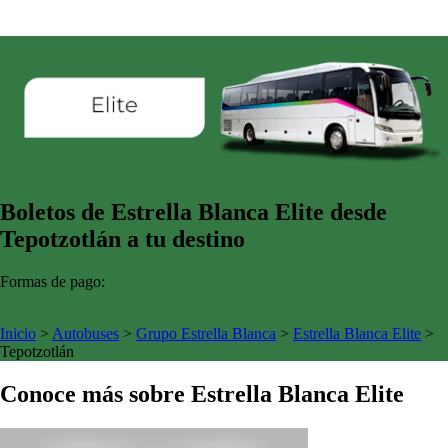
Boletos de Estrella Blanca Elite desde
Tepotzotlán a tu destino
Formas de pago:
Inicio
>
Autobuses
>
Grupo Estrella Blanca
>
Estrella Blanca Elite
>
Tepotzotlán
Conoce más sobre Estrella Blanca Elite