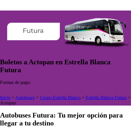
Boletos a Actopan en Estrella Blanca
Futura
Formas de pago:
Inicio
>
Autobuses
>
Grupo Estrella Blanca
>
Estrella Blanca Futura
>
Actopan
Autobuses Futura: Tu mejor opción para
llegar a tu destino