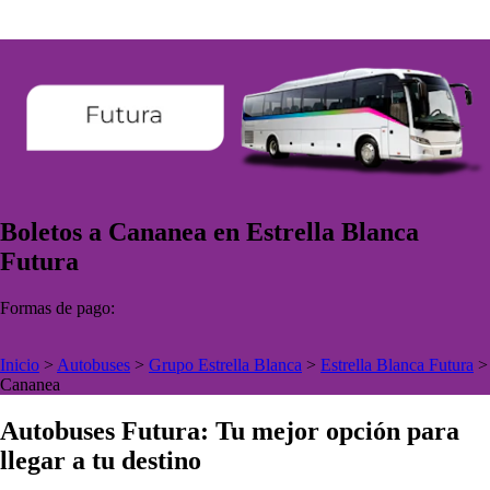
Boletos a Cananea en Estrella Blanca
Futura
Formas de pago:
Inicio
>
Autobuses
>
Grupo Estrella Blanca
>
Estrella Blanca Futura
>
Cananea
Autobuses Futura: Tu mejor opción para
llegar a tu destino