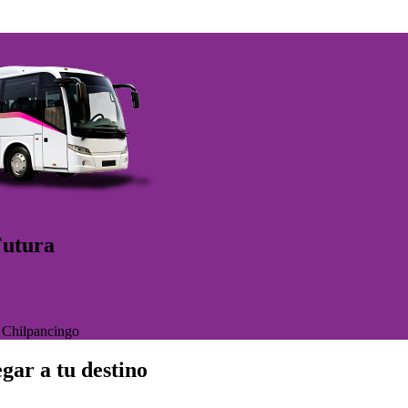
Futura
>
Chilpancingo
gar a tu destino