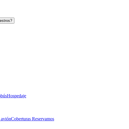
estros?
obús
Hospedaje
 avión
Coberturas Reservamos