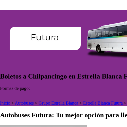
Boletos a Chilpancingo en Estrella Blanca 
Formas de pago:
Inicio
>
Autobuses
>
Grupo Estrella Blanca
>
Estrella Blanca Futura
Autobuses Futura: Tu mejor opción para lle