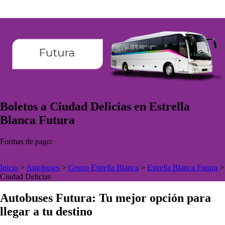
Boletos a Ciudad Delicias en Estrella
Blanca Futura
Formas de pago:
Inicio
>
Autobuses
>
Grupo Estrella Blanca
>
Estrella Blanca Futura
>
Ciudad Delicias
Autobuses Futura: Tu mejor opción para
llegar a tu destino