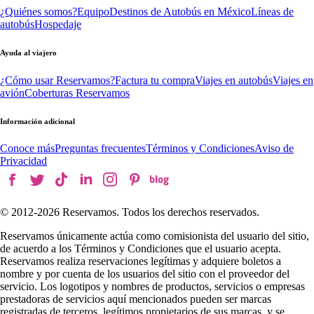
¿Quiénes somos?
Equipo
Destinos de Autobús en México
Líneas de
autobús
Hospedaje
Ayuda al viajero
¿Cómo usar Reservamos?
Factura tu compra
Viajes en autobús
Viajes en
avión
Coberturas Reservamos
Información adicional
Conoce más
Preguntas frecuentes
Términos y Condiciones
Aviso de
Privacidad
© 2012-
2026
Reservamos. Todos los derechos reservados.
Reservamos únicamente actúa como comisionista del usuario del sitio,
de acuerdo a los Términos y Condiciones que el usuario acepta.
Reservamos realiza reservaciones legítimas y adquiere boletos a
nombre y por cuenta de los usuarios del sitio con el proveedor del
servicio. Los logotipos y nombres de productos, servicios o empresas
prestadoras de servicios aquí mencionados pueden ser marcas
registradas de terceros, legítimos propietarios de sus marcas, y se