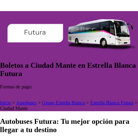
Boletos a Ciudad Mante en Estrella Blanca
Futura
Formas de pago:
Inicio
>
Autobuses
>
Grupo Estrella Blanca
>
Estrella Blanca Futura
>
Ciudad Mante
Autobuses Futura: Tu mejor opción para
llegar a tu destino