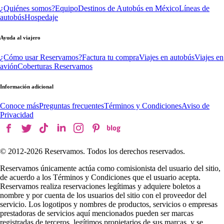
¿Quiénes somos?
Equipo
Destinos de Autobús en México
Líneas de
autobús
Hospedaje
Ayuda al viajero
¿Cómo usar Reservamos?
Factura tu compra
Viajes en autobús
Viajes en
avión
Coberturas Reservamos
Información adicional
Conoce más
Preguntas frecuentes
Términos y Condiciones
Aviso de
Privacidad
© 2012-
2026
Reservamos. Todos los derechos reservados.
Reservamos únicamente actúa como comisionista del usuario del sitio,
de acuerdo a los Términos y Condiciones que el usuario acepta.
Reservamos realiza reservaciones legítimas y adquiere boletos a
nombre y por cuenta de los usuarios del sitio con el proveedor del
servicio. Los logotipos y nombres de productos, servicios o empresas
prestadoras de servicios aquí mencionados pueden ser marcas
registradas de terceros, legítimos propietarios de sus marcas, y se