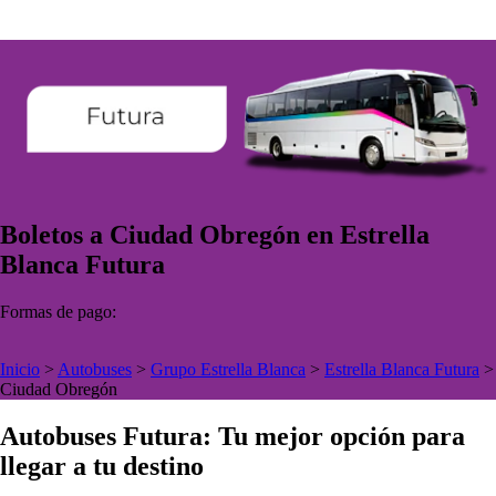
Boletos a Ciudad Obregón en Estrella
Blanca Futura
Formas de pago:
Inicio
>
Autobuses
>
Grupo Estrella Blanca
>
Estrella Blanca Futura
>
Ciudad Obregón
Autobuses Futura: Tu mejor opción para
llegar a tu destino