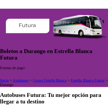
Boletos a Durango en Estrella Blanca
Futura
Formas de pago:
Inicio
>
Autobuses
>
Grupo Estrella Blanca
>
Estrella Blanca Futura
>
Durango
Autobuses Futura: Tu mejor opción para
llegar a tu destino