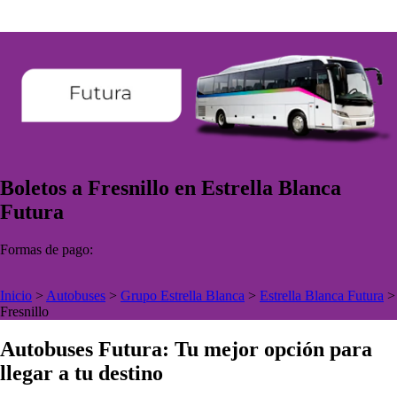
Boletos a Fresnillo en Estrella Blanca
Futura
Formas de pago:
Inicio
>
Autobuses
>
Grupo Estrella Blanca
>
Estrella Blanca Futura
>
Fresnillo
Autobuses Futura: Tu mejor opción para
llegar a tu destino