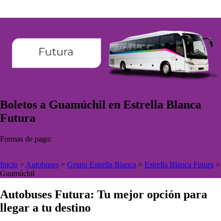
Boletos a Guamúchil en Estrella Blanca
Futura
Formas de pago:
Inicio
>
Autobuses
>
Grupo Estrella Blanca
>
Estrella Blanca Futura
>
Guamúchil
Autobuses Futura: Tu mejor opción para
llegar a tu destino