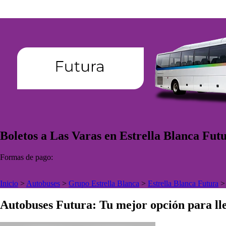
Boletos a Las Varas en Estrella Blanca Fut
Formas de pago:
Inicio
>
Autobuses
>
Grupo Estrella Blanca
>
Estrella Blanca Futura
Autobuses Futura: Tu mejor opción para lle