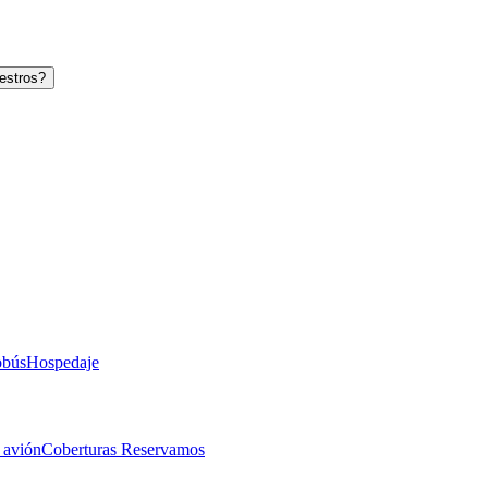
estros?
obús
Hospedaje
 avión
Coberturas Reservamos