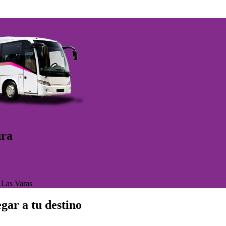
ura
>
Las Varas
gar a tu destino