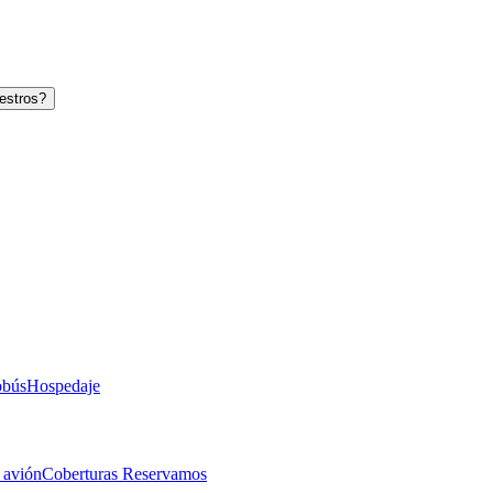
estros?
obús
Hospedaje
 avión
Coberturas Reservamos