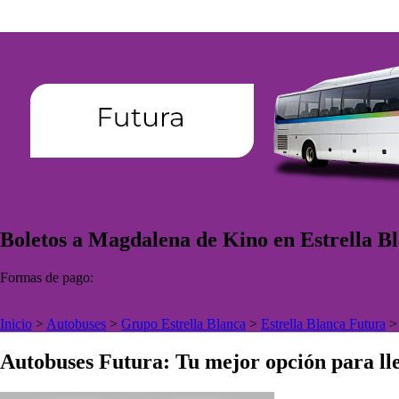
Boletos a Magdalena de Kino en Estrella B
Formas de pago:
Inicio
>
Autobuses
>
Grupo Estrella Blanca
>
Estrella Blanca Futura
Autobuses Futura: Tu mejor opción para lle