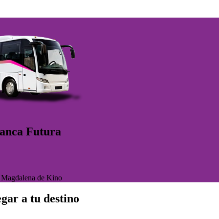
lanca Futura
>
Magdalena de Kino
gar a tu destino