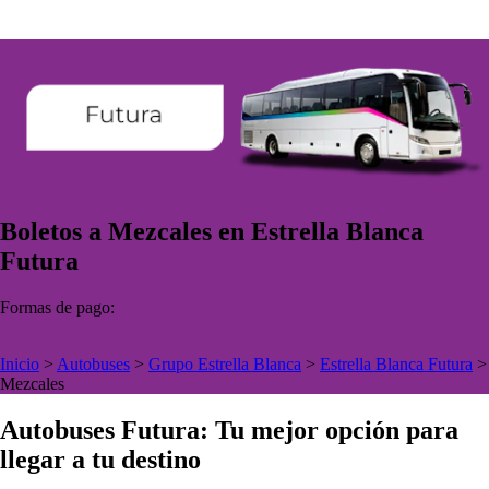
Boletos a Mezcales en Estrella Blanca
Futura
Formas de pago:
Inicio
>
Autobuses
>
Grupo Estrella Blanca
>
Estrella Blanca Futura
>
Mezcales
Autobuses Futura: Tu mejor opción para
llegar a tu destino