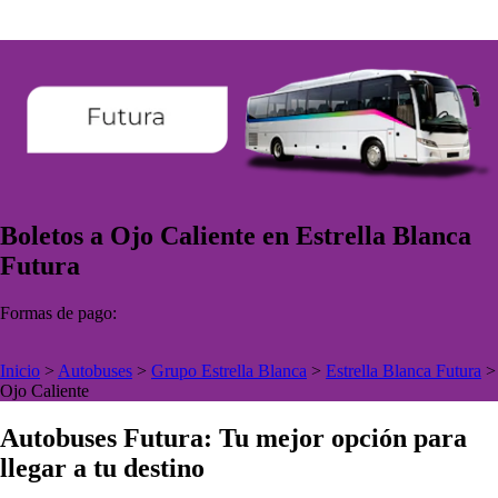
Boletos a Ojo Caliente en Estrella Blanca
Futura
Formas de pago:
Inicio
>
Autobuses
>
Grupo Estrella Blanca
>
Estrella Blanca Futura
>
Ojo Caliente
Autobuses Futura: Tu mejor opción para
llegar a tu destino