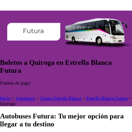
Boletos a Quiroga en Estrella Blanca
Futura
Formas de pago:
Inicio
>
Autobuses
>
Grupo Estrella Blanca
>
Estrella Blanca Futura
>
Quiroga
Autobuses Futura: Tu mejor opción para
llegar a tu destino