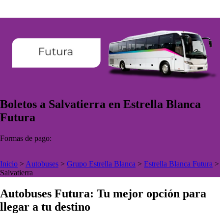
Boletos a Salvatierra en Estrella Blanca
Futura
Formas de pago:
Inicio
>
Autobuses
>
Grupo Estrella Blanca
>
Estrella Blanca Futura
>
Salvatierra
Autobuses Futura: Tu mejor opción para
llegar a tu destino