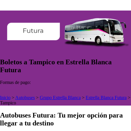
Boletos a Tampico en Estrella Blanca
Futura
Formas de pago:
Inicio
>
Autobuses
>
Grupo Estrella Blanca
>
Estrella Blanca Futura
>
Tampico
Autobuses Futura: Tu mejor opción para
llegar a tu destino