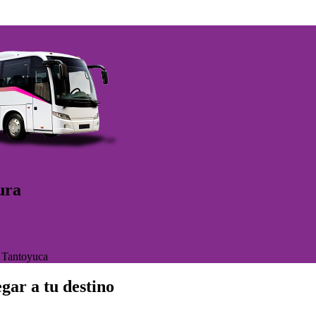
ura
>
Tantoyuca
gar a tu destino