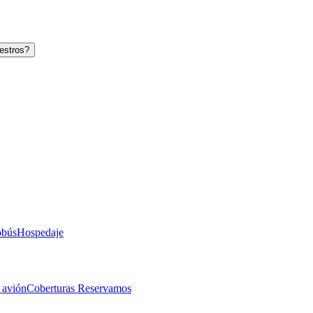
estros?
obús
Hospedaje
 avión
Coberturas Reservamos