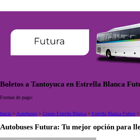
Boletos a Tantoyuca en Estrella Blanca Fut
Formas de pago:
Inicio
>
Autobuses
>
Grupo Estrella Blanca
>
Estrella Blanca Futura
Autobuses Futura: Tu mejor opción para lle