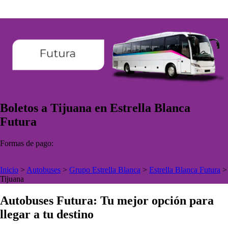
Boletos a Tijuana en Estrella Blanca
Futura
Formas de pago:
Inicio
>
Autobuses
>
Grupo Estrella Blanca
>
Estrella Blanca Futura
>
Tijuana
Autobuses Futura: Tu mejor opción para
llegar a tu destino