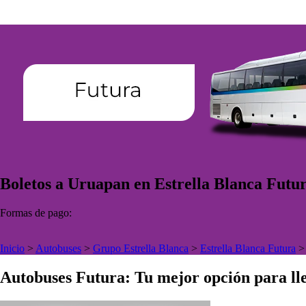
Boletos a Uruapan en Estrella Blanca Futu
Formas de pago:
Inicio
>
Autobuses
>
Grupo Estrella Blanca
>
Estrella Blanca Futura
Autobuses Futura: Tu mejor opción para lle