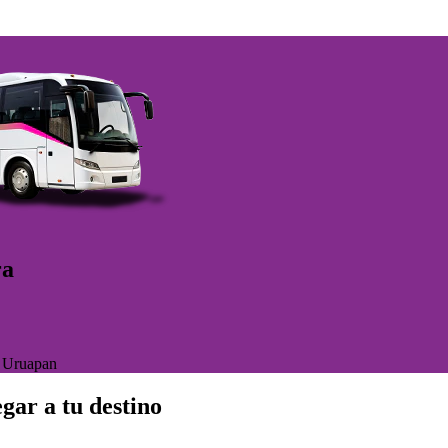
ra
>
Uruapan
gar a tu destino