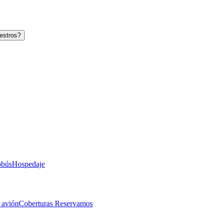
estros?
obús
Hospedaje
 avión
Coberturas Reservamos