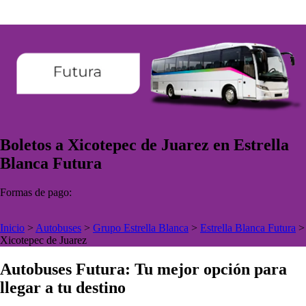
Boletos a Xicotepec de Juarez en Estrella
Blanca Futura
Formas de pago:
Inicio
>
Autobuses
>
Grupo Estrella Blanca
>
Estrella Blanca Futura
>
Xicotepec de Juarez
Autobuses Futura: Tu mejor opción para
llegar a tu destino