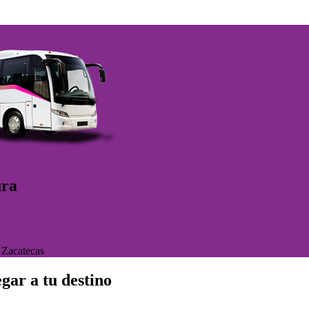
ura
>
Zacatecas
gar a tu destino