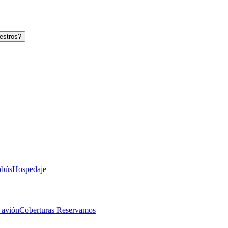
estros?
obús
Hospedaje
 avión
Coberturas Reservamos