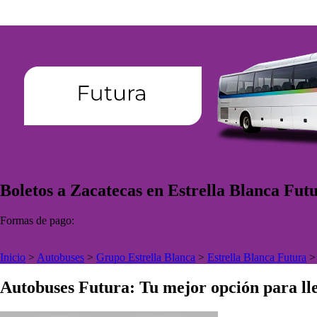
Boletos a Zacatecas en Estrella Blanca Fut
Formas de pago:
Inicio
>
Autobuses
>
Grupo Estrella Blanca
>
Estrella Blanca Futura
Autobuses Futura: Tu mejor opción para lle