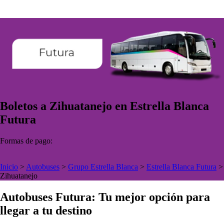
Boletos a Zihuatanejo en Estrella Blanca
Futura
Formas de pago:
Inicio
>
Autobuses
>
Grupo Estrella Blanca
>
Estrella Blanca Futura
>
Zihuatanejo
Autobuses Futura: Tu mejor opción para
llegar a tu destino